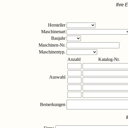
Ihre E
Hersteller
Maschinenart
Baujahr
Maschinen-Nr.
Maschinentyp.
Anzahl
Katalog-Nr.
Auswahl
Bemerkungen